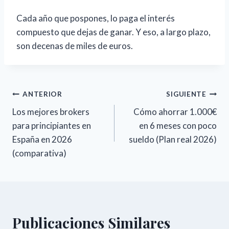
Cada año que pospones, lo paga el interés
compuesto que dejas de ganar. Y eso, a largo plazo,
son decenas de miles de euros.
Navegación
ANTERIOR
SIGUIENTE
Los mejores brokers
Cómo ahorrar 1.000€
de
para principiantes en
en 6 meses con poco
entradas
España en 2026
sueldo (Plan real 2026)
(comparativa)
Publicaciones Similares