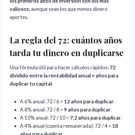
los primeros años de inversión son los más
valiosos
, aunque sean los que menos dinero
aportes.
La regla del 72: cuántos años
tarda tu dinero en duplicarse
Una fórmula útil para hacer cálculos rápidos:
72
dividido entre la rentabilidad anual = años para
duplicar tu capital
.
A 6% anual: 72 / 6 =
12 años para duplicar
.
A 8% anual: 72 / 8 =
9 años para duplicar
.
A 10% anual: 72 / 10 =
7,2 años para duplicar
.
A 4% anual (cuenta remunerada): 72 / 4 =
18
años para duplicar
.