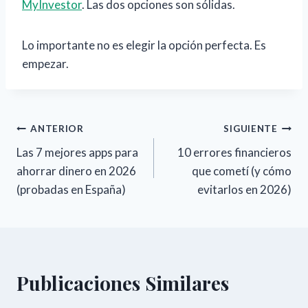
MyInvestor
. Las dos opciones son sólidas.
Lo importante no es elegir la opción perfecta. Es
empezar.
Navegación
ANTERIOR
SIGUIENTE
Las 7 mejores apps para
10 errores financieros
de
ahorrar dinero en 2026
que cometí (y cómo
entradas
(probadas en España)
evitarlos en 2026)
Publicaciones Similares