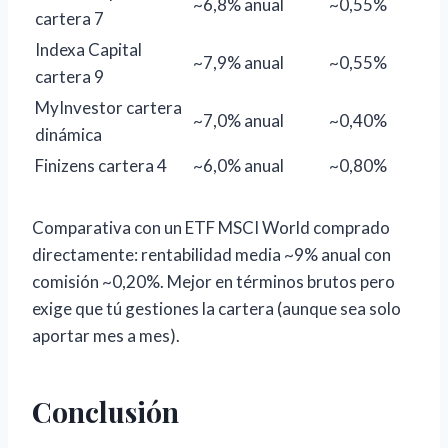
~6,8% anual
~0,55%
cartera 7
Indexa Capital
~7,9% anual
~0,55%
cartera 9
MyInvestor cartera
~7,0% anual
~0,40%
dinámica
Finizens cartera 4
~6,0% anual
~0,80%
Comparativa con un ETF MSCI World comprado
directamente: rentabilidad media ~9% anual con
comisión ~0,20%. Mejor en términos brutos pero
exige que tú gestiones la cartera (aunque sea solo
aportar mes a mes).
Conclusión